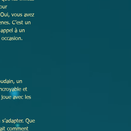
our 
 Oui, vous avez 
ènes. C’est un 
e appel à un 
 occasion. 
oudain, un 
ncroyable et 
 joue avec les 
 s’adapter. Que 
 sait comment 