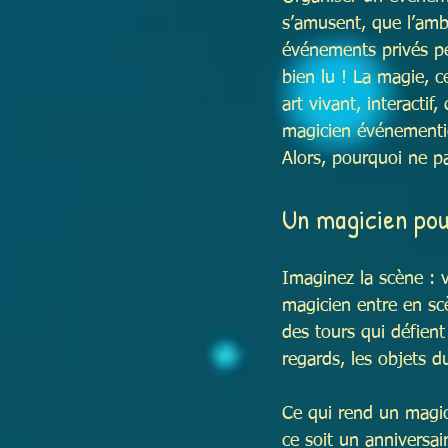
s’amusent, que l’amb
événements privés pe
bien lu ! La magie, c
art vivant, interactif
magicien événementiel
Alors, pourquoi ne pa
Un magicien pou
Imaginez la scène : v
magicien entre en scè
des tours qui défient
regards, les objets d
Ce qui rend un magici
ce soit un anniversai