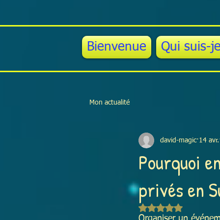
Bienvenue
Qui suis-j
Mon actualité
david-magic
14 avr.
Pourquoi e
privés en S
Noté NaN étoiles sur
Organiser un événemen