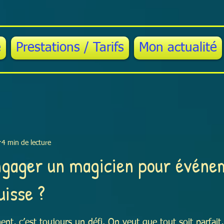
e
Prestations / Tarifs
Mon actualité
4 min de lecture
ngager un magicien pour événe
uisse ?
 5.
t, c’est toujours un défi. On veut que tout soit parfait, 