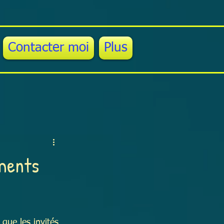
Contacter moi
Plus
ments
que les invités 