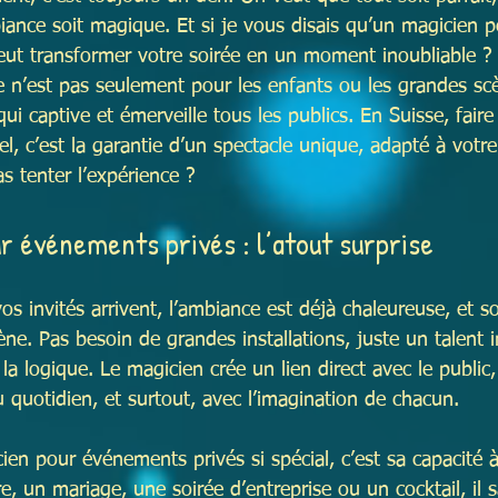
iance soit magique. Et si je vous disais qu’un magicien p
ut transformer votre soirée en un moment inoubliable ?
e n’est pas seulement pour les enfants ou les grandes sc
, qui captive et émerveille tous les publics. En Suisse, fair
, c’est la garantie d’un spectacle unique, adapté à votre
s tenter l’expérience ?
r événements privés : l’atout surprise
os invités arrivent, l’ambiance est déjà chaleureuse, et s
ne. Pas besoin de grandes installations, juste un talent i
 la logique. Le magicien crée un lien direct avec le public,
u quotidien, et surtout, avec l’imagination de chacun.
en pour événements privés si spécial, c’est sa capacité à
re, un mariage, une soirée d’entreprise ou un cocktail, il