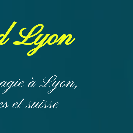
d Lyon
magie à Lyon,
 et suisse