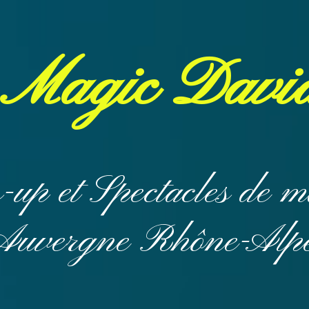
​Magic Davi
s-up et
Spectacles de 
Auvergne
Rhône-Alpes